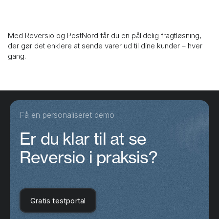
Med Reversio og PostNord får du en pålidelig fragtløsning,
der gør det enklere at sende varer ud til dine kunder – hver
gang.
Få en personaliseret demo
Er du klar til at se
Reversio i praksis?
Gratis testportal