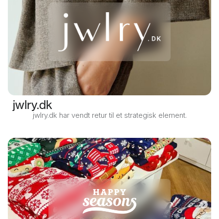
jwlry.dk
jwlry.dk har vendt retur til et strategisk element.