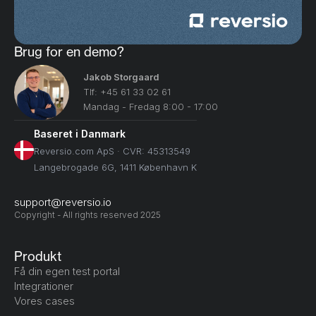
Brug for en demo?
Jakob Storgaard
Tlf: +45 61 33 02 61
Mandag - Fredag 8:00 - 17:00
Baseret i Danmark
Reversio.com ApS · CVR: 45313549
Langebrogade 6G, 1411 København K
support@reversio.io
Copyright - All rights reserved 2025
Produkt
Få din egen test portal
Integrationer
Vores cases