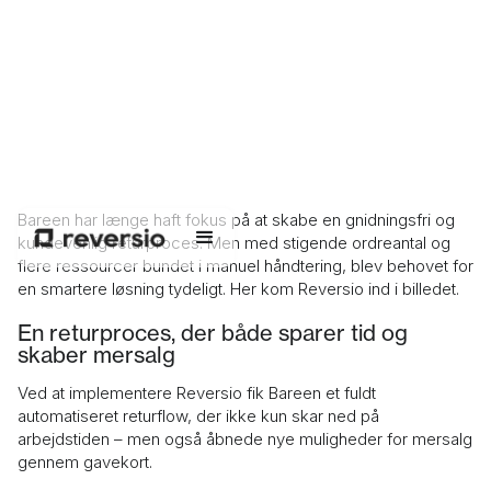
45%
Reduktion i den tid Bareen bruger på håndtering af
returneringer
Bareen har længe haft fokus på at skabe en gnidningsfri og
27%
kundevenlig returproces. Men med stigende ordreantal og
flere ressourcer bundet i manuel håndtering, blev behovet for
en smartere løsning tydeligt. Her kom Reversio ind i billedet.
Vækst i gavekort­salg på returordrer
En returproces, der både sparer tid og
skaber mersalg
Ved at implementere Reversio fik Bareen et fuldt
automatiseret returflow, der ikke kun skar ned på
arbejdstiden – men også åbnede nye muligheder for mersalg
gennem gavekort.