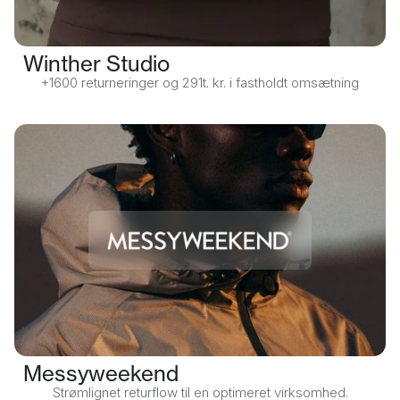
Winther Studio
+1600 returneringer og 291t. kr. i fastholdt omsætning
Messyweekend
Strømlignet returflow til en optimeret virksomhed.