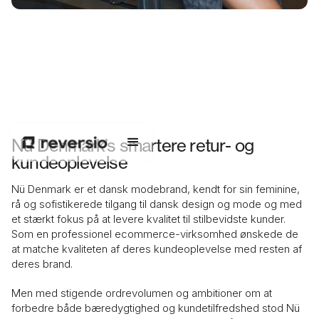
500t. kr.+
Sparet på et år
3500+
Nü Denmark’s smartere retur- og
kundeoplevelse
Sager håndteret af Reversio
Nü Denmark er et dansk modebrand, kendt for sin feminine,
rå og sofistikerede tilgang til dansk design og mode og med
et stærkt fokus på at levere kvalitet til stilbevidste kunder.
Som en professionel ecommerce-virksomhed ønskede de
at matche kvaliteten af deres kundeoplevelse med resten af
deres brand.
Men med stigende ordrevolumen og ambitioner om at
forbedre både bæredygtighed og kundetilfredshed stod Nü